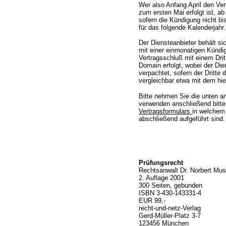
Wer also Anfang April den Vert
zum ersten Mai erfolgt ist, a
sofern die Kündigung nicht b
für das folgende Kalenderjahr.
Der Diensteanbieter behält si
mit einer einmonatigen Kündigu
Vertragsschluß mit einem Dri
Domain erfolgt, wobei der Di
verpachtet, sofern der Dritte 
vergleichbar etwa mit dem hie
Bitte nehmen Sie die unten a
verwenden anschließend bitt
Vertragsformulars
in welchem 
abschließend aufgeführt sind.
Prüfungsrecht
Rechtsanwalt Dr. Norbert Mu
2. Auflage 2001
300 Seiten, gebunden
ISBN 3-430-143331-4
EUR 99,-
recht-und-netz-Verlag
Gerd-Müller-Platz 3-7
123456 München