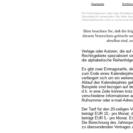
Startseite
Einführ
Für Informationen über das Portalkon
Spezialrecht verwenden Sie bitte das
nebenstehende Link zu recht-und-ne
Bitte beachten Sie, daß die fo
diesem Verzeichnis gelöscht w
abrufbar sind, so
Verlage oder Autoren, die auf 
Rechtsgebiete spezialisiert s
die alphabetische Reihenfolge
Es gibt zwei Eintragstarife, di
zum Ende eines Kalenderjahres
verlängert sich um ein weitere
Ablauf des Kalenderjahres gek
Beispiele sind bezogen auf de
d.h. in eine Zeile können tro
verschiedene Informationen an
Rufnummer oder e-mail-Adres
Der Tarif für den 20-zeiligen
beträgt EUR 10,- pro Monat, de
beträgt EUR 5,- pro Monat. E
Die Berechnung des Jahrespre
zu übersendenden Vertrages a